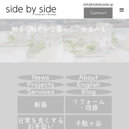
info@sidebyside.jp
Contact
明るく穏やかな暮らし、街並みを
News
About
Projects
English
Services
Blog
リフォーム
新築
・改修
日常を良くする
千駄ヶ谷
お手伝い